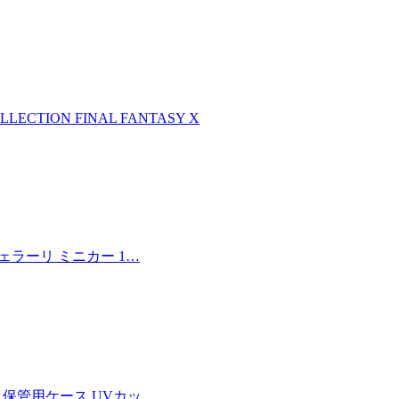
LLECTION FINAL FANTASY X
フェラーリ ミニカー 1…
 保管用ケース UVカッ…