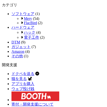
カテゴリ
ソフトウェア
(1)
Mery
(54)
FlacBird
(2)
ハードウェア
ハック
(4)
電子工作
(2)
DTM
(9)
ガジェット
(7)
Amazon
(4)
その他
(1)
開発支援
ドクペを送る
猫を見る
アプリを購入
ウェブ投げ銭
寄付・開発支援について