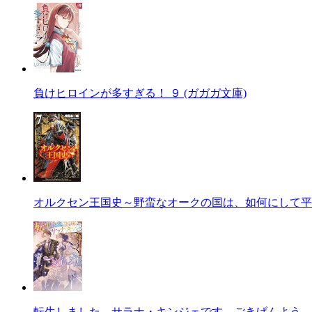
負けヒロインが多すぎる！ ９ (ガガガ文庫)
オルクセン王国史～野蛮なオークの国は、如何にして平
転生しました、サラナ・キンジェです。ごきげんよう。