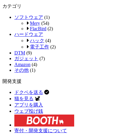
カテゴリ
ソフトウェア
(1)
Mery
(54)
FlacBird
(2)
ハードウェア
ハック
(4)
電子工作
(2)
DTM
(9)
ガジェット
(7)
Amazon
(4)
その他
(1)
開発支援
ドクペを送る
猫を見る
アプリを購入
ウェブ投げ銭
寄付・開発支援について