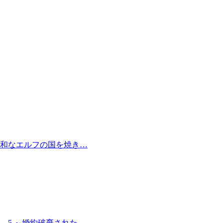
和なエルフの国を焼き…
 5 ～婚約破棄された…