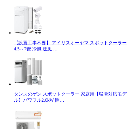
【設置工事不要】 アイリスオーヤマ スポットクーラー
4.5～7畳 冷風 送風 …
タンスのゲン スポットクーラー 家庭用【猛暑対応モデ
ル】パワフル2.6kW 除…