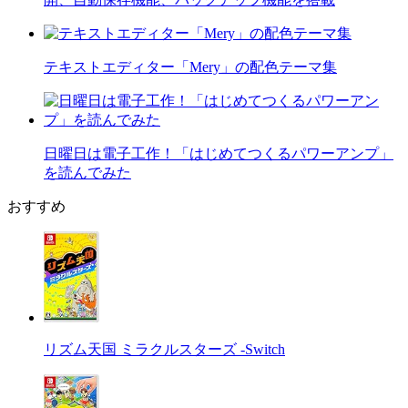
テキストエディター「Mery」の配色テーマ集
日曜日は電子工作！「はじめてつくるパワーアンプ」
を読んでみた
おすすめ
リズム天国 ミラクルスターズ -Switch