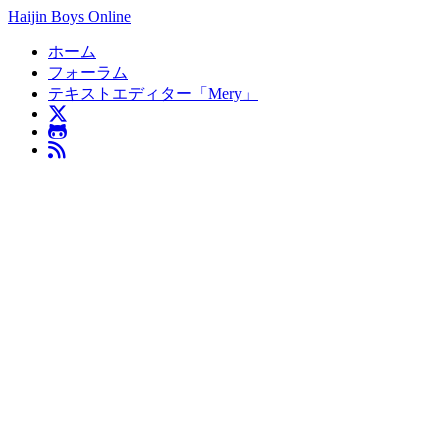
Haijin Boys Online
ホーム
フォーラム
テキストエディター「Mery」