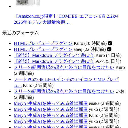
【Amazon.co.jp限定】 COMFEE' エアコン 6畳 2.2kw
2026年モデル 大風量快適…
最近のフォーラム
HTMLプレビュープラグイン
Kuro (10 時間前)
HTMLプレビュープラグイン
abeq (22 時間前)
【雑談】Markdown プラグインで遊ぼう
Kuro (4 日前)
【雑談】Markdown プラグインで遊ぼう
みぺ (5 日前)
メリーの範囲選択の起点と終点に目印をつけたい
Kuro
(2 週間前)
ノートPCの 4k 13~16インチのアイコンとMDプレビ
ュ...
Kuro (2 週間前)
メリーの範囲選択の起点と終点に目印をつけたい
いお
(2 週間前)
Meryで生成AIを使ってみる雑談部屋
enaka (2 週間前)
Meryで生成AIを使ってみる雑談部屋
yuko (2 週間前)
Meryで生成AIを使ってみる雑談部屋
Kuro (2 週間前)
Meryで生成AIを使ってみる雑談部屋
yuko (2 週間前)
Meryで生成AIを使ってみる雑談部屋
enaka (2 週間前)