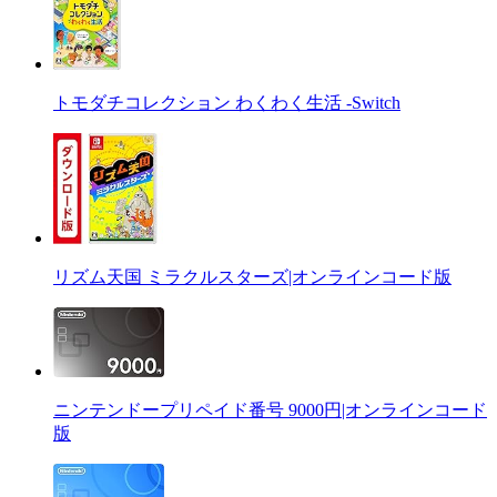
トモダチコレクション わくわく生活 -Switch
リズム天国 ミラクルスターズ|オンラインコード版
ニンテンドープリペイド番号 9000円|オンラインコード
版