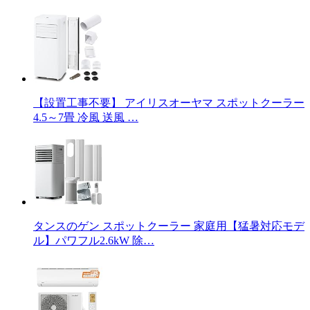
【設置工事不要】 アイリスオーヤマ スポットクーラー
4.5～7畳 冷風 送風 …
タンスのゲン スポットクーラー 家庭用【猛暑対応モデ
ル】パワフル2.6kW 除…