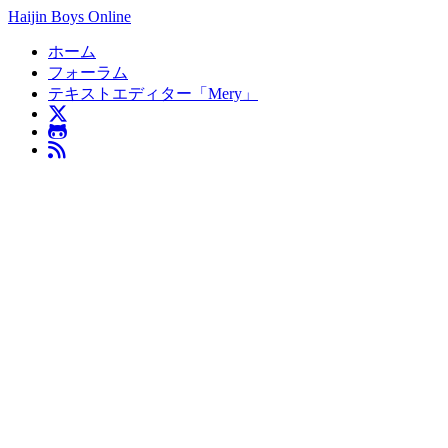
Haijin Boys Online
ホーム
フォーラム
テキストエディター「Mery」