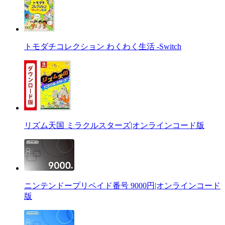
トモダチコレクション わくわく生活 -Switch
リズム天国 ミラクルスターズ|オンラインコード版
ニンテンドープリペイド番号 9000円|オンラインコード
版