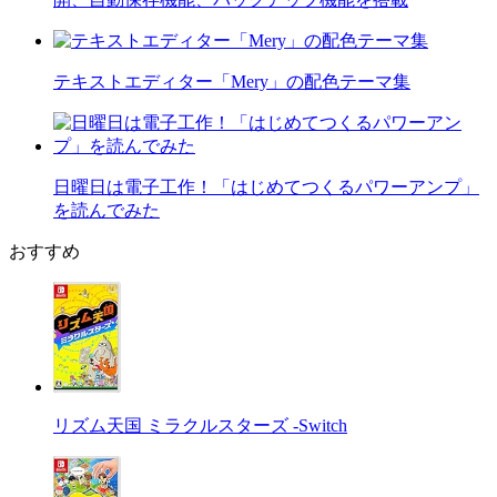
テキストエディター「Mery」の配色テーマ集
日曜日は電子工作！「はじめてつくるパワーアンプ」
を読んでみた
おすすめ
リズム天国 ミラクルスターズ -Switch