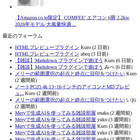
【Amazon.co.jp限定】 COMFEE' エアコン 6畳 2.2kw
2026年モデル 大風量快適…
最近のフォーラム
HTMLプレビュープラグイン
Kuro (2 日前)
HTMLプレビュープラグイン
abeq (3 日前)
【雑談】Markdown プラグインで遊ぼう
Kuro (6 日前)
【雑談】Markdown プラグインで遊ぼう
みぺ (6 日前)
メリーの範囲選択の起点と終点に目印をつけたい
Kuro
(2 週間前)
ノートPCの 4k 13~16インチのアイコンとMDプレビ
ュ...
Kuro (2 週間前)
メリーの範囲選択の起点と終点に目印をつけたい
いお
(2 週間前)
Meryで生成AIを使ってみる雑談部屋
enaka (2 週間前)
Meryで生成AIを使ってみる雑談部屋
yuko (3 週間前)
Meryで生成AIを使ってみる雑談部屋
Kuro (3 週間前)
Meryで生成AIを使ってみる雑談部屋
yuko (3 週間前)
Meryで生成AIを使ってみる雑談部屋
enaka (3 週間前)