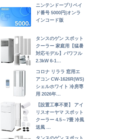
ニンテンドープリペイ
ド番号 5000円|オンラ
インコード版
タンスのゲン スポット
クーラー 家庭用【猛暑
対応モデル】パワフル
2.3kW 6-1…
コロナ リララ 窓用エ
アコン CW-1626R(WS)
シェルホワイト 冷房専
用 2026年…
【設置工事不要】 アイ
リスオーヤマ スポット
クーラー 4.5～7畳 冷風
送風 …
タンスのゲン スポット