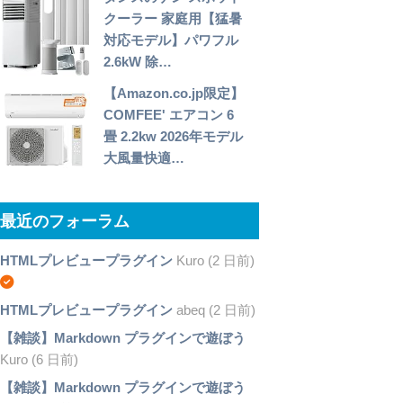
クーラー 家庭用【猛暑
対応モデル】パワフル
2.6kW 除…
【Amazon.co.jp限定】
COMFEE' エアコン 6
畳 2.2kw 2026年モデル
大風量快適…
最近のフォーラム
HTMLプレビュープラグイン
Kuro (2 日前)
HTMLプレビュープラグイン
abeq (2 日前)
【雑談】Markdown プラグインで遊ぼう
Kuro (6 日前)
【雑談】Markdown プラグインで遊ぼう