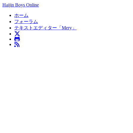
Haijin Boys Online
ホーム
フォーラム
テキストエディター「Mery」