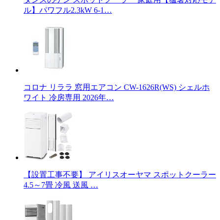
ル】パワフル2.3kW 6-1…
コロナ リララ 窓用エアコン CW-1626R(WS) シェルホ
ワイト 冷房専用 2026年…
【設置工事不要】 アイリスオーヤマ スポットクーラー
4.5～7畳 冷風 送風 …