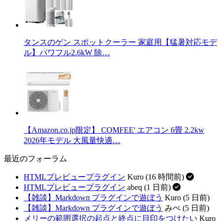
タンスのゲン スポットクーラー 家庭用【猛暑対応モデ
ル】パワフル2.6kW 除…
【Amazon.co.jp限定】 COMFEE' エアコン 6畳 2.2kw
2026年モデル 大風量快適…
最近のフォーラム
HTMLプレビュープラグイン
Kuro (16 時間前)
HTMLプレビュープラグイン
abeq (1 日前)
【雑談】Markdown プラグインで遊ぼう
Kuro (5 日前)
【雑談】Markdown プラグインで遊ぼう
みぺ (5 日前)
メリーの範囲選択の起点と終点に目印をつけたい
Kuro