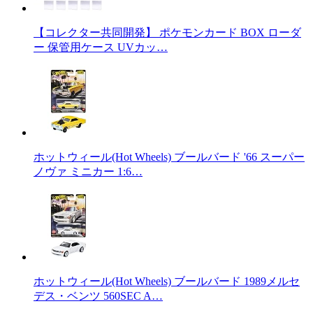
【コレクター共同開発】 ポケモンカード BOX ローダ
ー 保管用ケース UVカッ…
ホットウィール(Hot Wheels) ブールバード '66 スーパー
ノヴァ ミニカー 1:6…
ホットウィール(Hot Wheels) ブールバード 1989メルセ
デス・ベンツ 560SEC A…