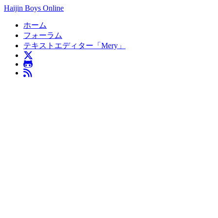
Haijin Boys Online
ホーム
フォーラム
テキストエディター「Mery」