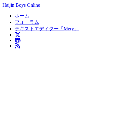
Haijin Boys Online
ホーム
フォーラム
テキストエディター「Mery」