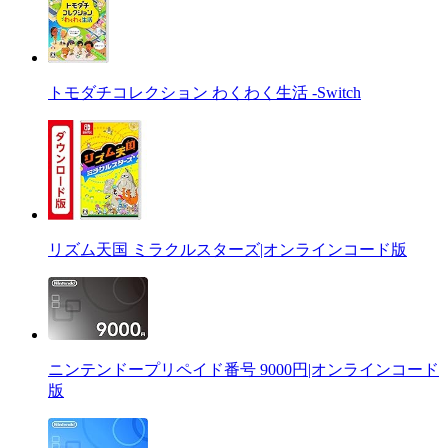
トモダチコレクション わくわく生活 -Switch
リズム天国 ミラクルスターズ|オンラインコード版
ニンテンドープリペイド番号 9000円|オンラインコード
版