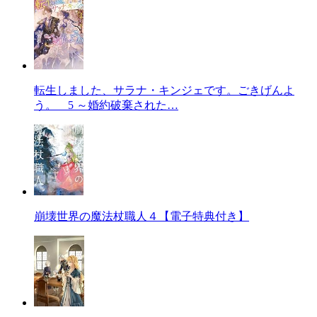
転生しました、サラナ・キンジェです。ごきげんよ
う。 5 ～婚約破棄された…
崩壊世界の魔法杖職人４【電子特典付き】