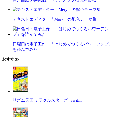
テキストエディター「Mery」の配色テーマ集
日曜日は電子工作！「はじめてつくるパワーアンプ」
を読んでみた
おすすめ
リズム天国 ミラクルスターズ -Switch