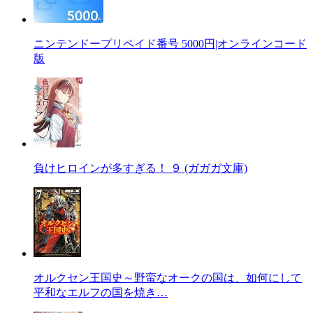
ニンテンドープリペイド番号 5000円|オンラインコード
版
負けヒロインが多すぎる！ ９ (ガガガ文庫)
オルクセン王国史～野蛮なオークの国は、如何にして
平和なエルフの国を焼き…