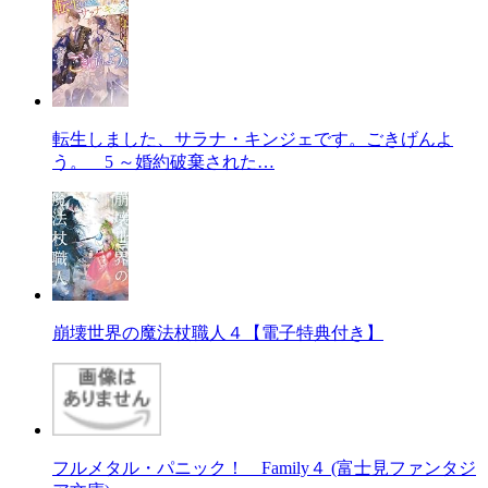
転生しました、サラナ・キンジェです。ごきげんよ
う。 5 ～婚約破棄された…
崩壊世界の魔法杖職人４【電子特典付き】
フルメタル・パニック！ Family４ (富士見ファンタジ