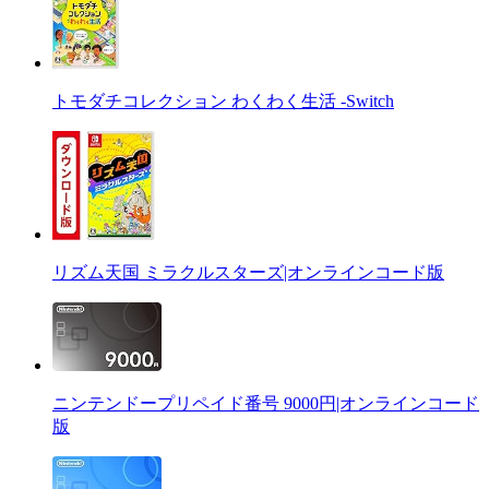
トモダチコレクション わくわく生活 -Switch
リズム天国 ミラクルスターズ|オンラインコード版
ニンテンドープリペイド番号 9000円|オンラインコード
版