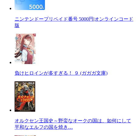
ニンテンドープリペイド番号 5000円|オンラインコード
版
負けヒロインが多すぎる！ ９ (ガガガ文庫)
オルクセン王国史～野蛮なオークの国は、如何にして
平和なエルフの国を焼き…