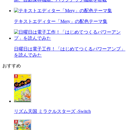
テキストエディター「Mery」の配色テーマ集
日曜日は電子工作！「はじめてつくるパワーアンプ」
を読んでみた
おすすめ
リズム天国 ミラクルスターズ -Switch