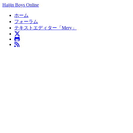
Haijin Boys Online
ホーム
フォーラム
テキストエディター「Mery」