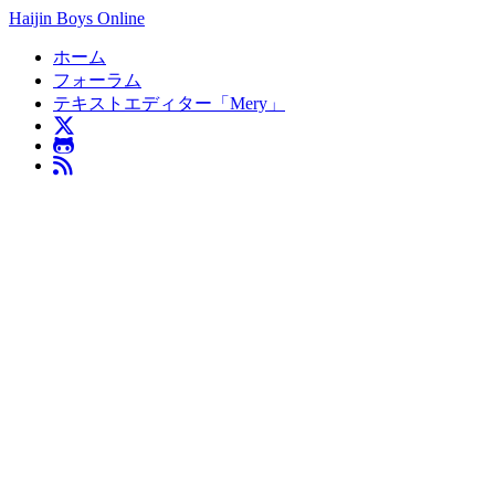
Haijin Boys Online
ホーム
フォーラム
テキストエディター「Mery」