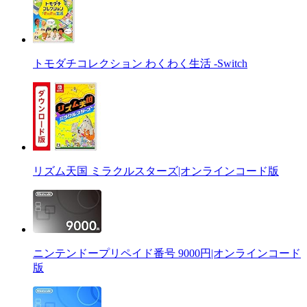
トモダチコレクション わくわく生活 -Switch
リズム天国 ミラクルスターズ|オンラインコード版
ニンテンドープリペイド番号 9000円|オンラインコード
版