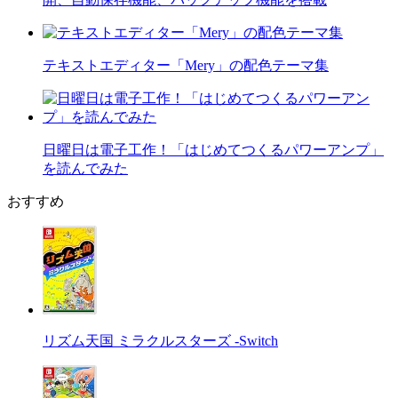
テキストエディター「Mery」の配色テーマ集
日曜日は電子工作！「はじめてつくるパワーアンプ」
を読んでみた
おすすめ
リズム天国 ミラクルスターズ -Switch