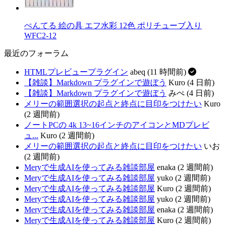
ぺんてる 絵の具 エフ水彩 12色 ポリチューブ入り
WFC2-12
最近のフォーラム
HTMLプレビュープラグイン
abeq (11 時間前)
【雑談】Markdown プラグインで遊ぼう
Kuro (4 日前)
【雑談】Markdown プラグインで遊ぼう
みぺ (4 日前)
メリーの範囲選択の起点と終点に目印をつけたい
Kuro
(2 週間前)
ノートPCの 4k 13~16インチのアイコンとMDプレビ
ュ...
Kuro (2 週間前)
メリーの範囲選択の起点と終点に目印をつけたい
いお
(2 週間前)
Meryで生成AIを使ってみる雑談部屋
enaka (2 週間前)
Meryで生成AIを使ってみる雑談部屋
yuko (2 週間前)
Meryで生成AIを使ってみる雑談部屋
Kuro (2 週間前)
Meryで生成AIを使ってみる雑談部屋
yuko (2 週間前)
Meryで生成AIを使ってみる雑談部屋
enaka (2 週間前)
Meryで生成AIを使ってみる雑談部屋
Kuro (2 週間前)