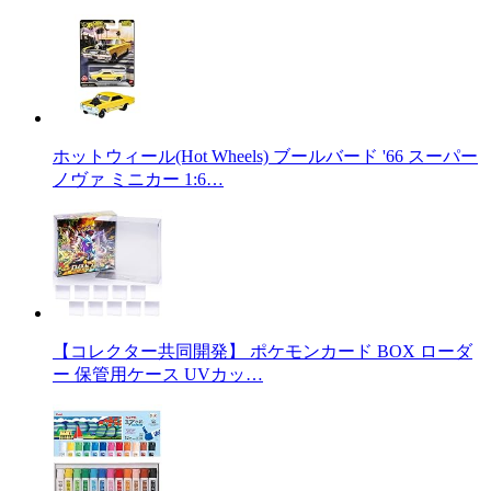
ホットウィール(Hot Wheels) ブールバード '66 スーパー
ノヴァ ミニカー 1:6…
【コレクター共同開発】 ポケモンカード BOX ローダ
ー 保管用ケース UVカッ…