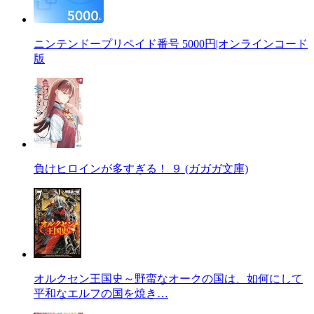
ニンテンドープリペイド番号 5000円|オンラインコード
版
負けヒロインが多すぎる！ ９ (ガガガ文庫)
オルクセン王国史～野蛮なオークの国は、如何にして
平和なエルフの国を焼き…