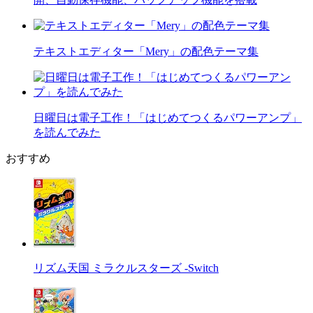
テキストエディター「Mery」の配色テーマ集
日曜日は電子工作！「はじめてつくるパワーアンプ」
を読んでみた
おすすめ
リズム天国 ミラクルスターズ -Switch