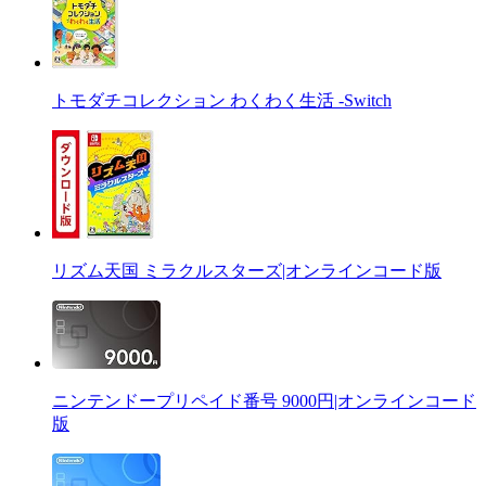
トモダチコレクション わくわく生活 -Switch
リズム天国 ミラクルスターズ|オンラインコード版
ニンテンドープリペイド番号 9000円|オンラインコード
版