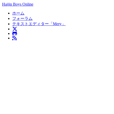
Haijin Boys Online
ホーム
フォーラム
テキストエディター「Mery」