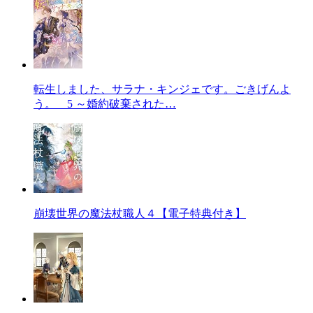
転生しました、サラナ・キンジェです。ごきげんよ
う。 5 ～婚約破棄された…
崩壊世界の魔法杖職人４【電子特典付き】