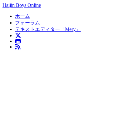
Haijin Boys Online
ホーム
フォーラム
テキストエディター「Mery」