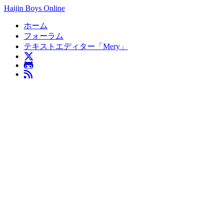
Haijin Boys Online
ホーム
フォーラム
テキストエディター「Mery」