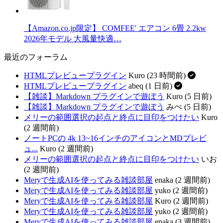
【Amazon.co.jp限定】 COMFEE' エアコン 6畳 2.2kw
2026年モデル 大風量快適…
最近のフォーラム
HTMLプレビュープラグイン
Kuro (23 時間前)
HTMLプレビュープラグイン
abeq (1 日前)
【雑談】Markdown プラグインで遊ぼう
Kuro (5 日前)
【雑談】Markdown プラグインで遊ぼう
みぺ (5 日前)
メリーの範囲選択の起点と終点に目印をつけたい
Kuro
(2 週間前)
ノートPCの 4k 13~16インチのアイコンとMDプレビ
ュ...
Kuro (2 週間前)
メリーの範囲選択の起点と終点に目印をつけたい
いお
(2 週間前)
Meryで生成AIを使ってみる雑談部屋
enaka (2 週間前)
Meryで生成AIを使ってみる雑談部屋
yuko (2 週間前)
Meryで生成AIを使ってみる雑談部屋
Kuro (2 週間前)
Meryで生成AIを使ってみる雑談部屋
yuko (2 週間前)
Meryで生成AIを使ってみる雑談部屋
enaka (3 週間前)