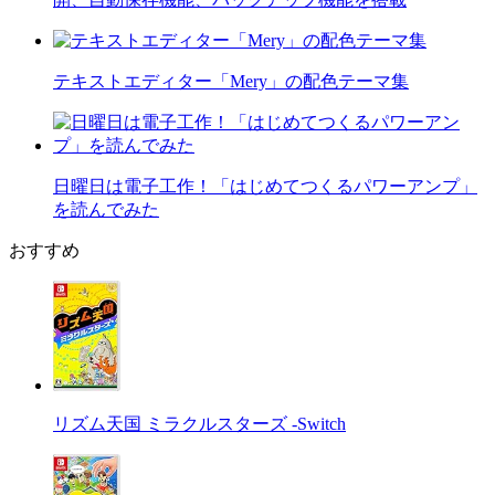
テキストエディター「Mery」の配色テーマ集
日曜日は電子工作！「はじめてつくるパワーアンプ」
を読んでみた
おすすめ
リズム天国 ミラクルスターズ -Switch