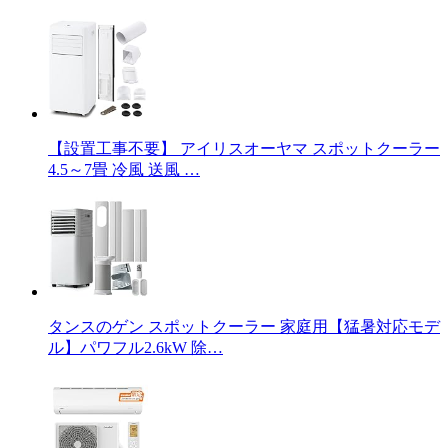
【設置工事不要】 アイリスオーヤマ スポットクーラー
4.5～7畳 冷風 送風 …
タンスのゲン スポットクーラー 家庭用【猛暑対応モデ
ル】パワフル2.6kW 除…