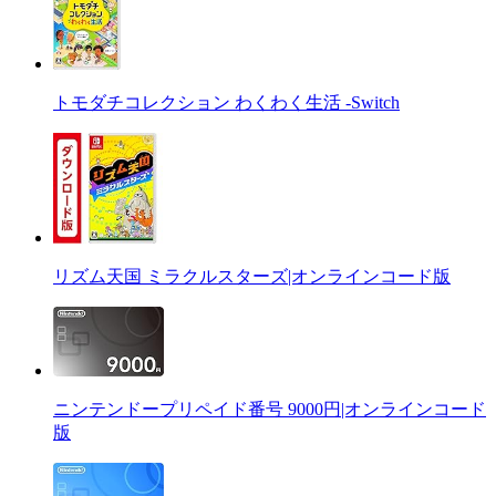
トモダチコレクション わくわく生活 -Switch
リズム天国 ミラクルスターズ|オンラインコード版
ニンテンドープリペイド番号 9000円|オンラインコード
版