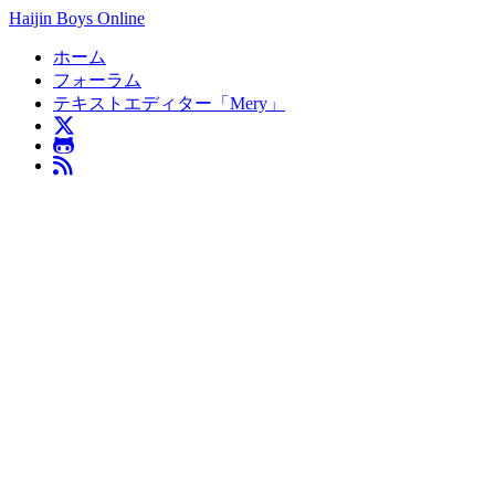
Haijin Boys Online
ホーム
フォーラム
テキストエディター「Mery」