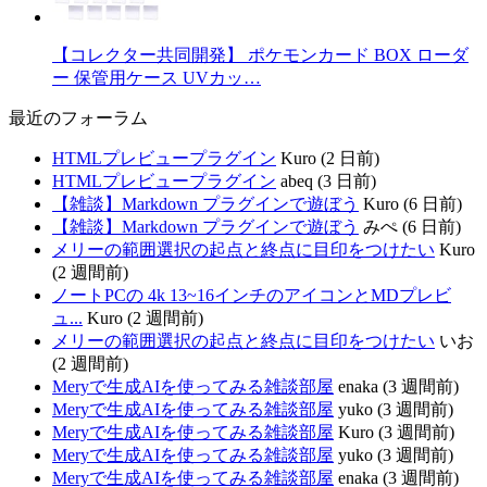
【コレクター共同開発】 ポケモンカード BOX ローダ
ー 保管用ケース UVカッ…
最近のフォーラム
HTMLプレビュープラグイン
Kuro (2 日前)
HTMLプレビュープラグイン
abeq (3 日前)
【雑談】Markdown プラグインで遊ぼう
Kuro (6 日前)
【雑談】Markdown プラグインで遊ぼう
みぺ (6 日前)
メリーの範囲選択の起点と終点に目印をつけたい
Kuro
(2 週間前)
ノートPCの 4k 13~16インチのアイコンとMDプレビ
ュ...
Kuro (2 週間前)
メリーの範囲選択の起点と終点に目印をつけたい
いお
(2 週間前)
Meryで生成AIを使ってみる雑談部屋
enaka (3 週間前)
Meryで生成AIを使ってみる雑談部屋
yuko (3 週間前)
Meryで生成AIを使ってみる雑談部屋
Kuro (3 週間前)
Meryで生成AIを使ってみる雑談部屋
yuko (3 週間前)
Meryで生成AIを使ってみる雑談部屋
enaka (3 週間前)