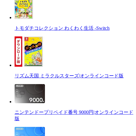
トモダチコレクション わくわく生活 -Switch
リズム天国 ミラクルスターズ|オンラインコード版
ニンテンドープリペイド番号 9000円|オンラインコード
版