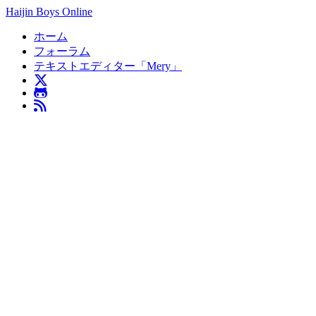
Haijin Boys Online
ホーム
フォーラム
テキストエディター「Mery」