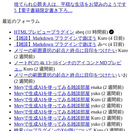
捨てられ公爵夫人は、平穏な生活をお望みのようです
5【電子書籍限定書き下ろ…
最近のフォーラム
HTMLプレビュープラグイン
abeq (11 時間前)
【雑談】Markdown プラグインで遊ぼう
Kuro (4 日前)
【雑談】Markdown プラグインで遊ぼう
みぺ (4 日前)
メリーの範囲選択の起点と終点に目印をつけたい
Kuro
(2 週間前)
ノートPCの 4k 13~16インチのアイコンとMDプレビ
ュ...
Kuro (2 週間前)
メリーの範囲選択の起点と終点に目印をつけたい
いお
(2 週間前)
Meryで生成AIを使ってみる雑談部屋
enaka (2 週間前)
Meryで生成AIを使ってみる雑談部屋
yuko (2 週間前)
Meryで生成AIを使ってみる雑談部屋
Kuro (2 週間前)
Meryで生成AIを使ってみる雑談部屋
yuko (2 週間前)
Meryで生成AIを使ってみる雑談部屋
enaka (2 週間前)
Meryで生成AIを使ってみる雑談部屋
Kuro (2 週間前)
Meryで生成AIを使ってみる雑談部屋
yuko (3 週間前)
検索バープラグインのX64版について
Kuro (3 週間前)