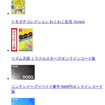
トモダチコレクション わくわく生活 -Switch
リズム天国 ミラクルスターズ|オンラインコード版
ニンテンドープリペイド番号 9000円|オンラインコード
版