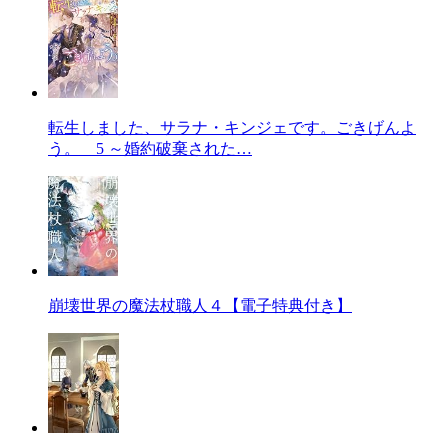
転生しました、サラナ・キンジェです。ごきげんよ
う。 5 ～婚約破棄された…
崩壊世界の魔法杖職人４【電子特典付き】