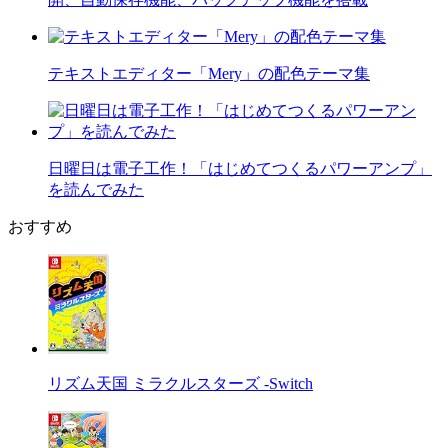
テキストエディター「Mery」の配色テーマ集
日曜日は電子工作！「はじめてつくるパワーアンプ」
を読んでみた
おすすめ
リズム天国 ミラクルスターズ -Switch