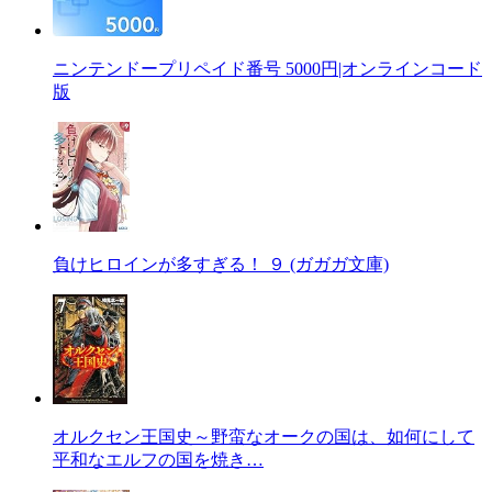
ニンテンドープリペイド番号 5000円|オンラインコード
版
負けヒロインが多すぎる！ ９ (ガガガ文庫)
オルクセン王国史～野蛮なオークの国は、如何にして
平和なエルフの国を焼き…