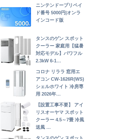
ニンテンドープリペイ
ド番号 5000円|オンラ
インコード版
タンスのゲン スポット
クーラー 家庭用【猛暑
対応モデル】パワフル
2.3kW 6-1…
コロナ リララ 窓用エ
アコン CW-1626R(WS)
シェルホワイト 冷房専
用 2026年…
【設置工事不要】 アイ
リスオーヤマ スポット
クーラー 4.5～7畳 冷風
送風 …
タンスのゲン スポット