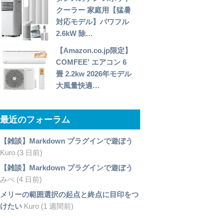
クーラー 家庭用【猛暑
対応モデル】パワフル
2.6kW 除…
【Amazon.co.jp限定】
COMFEE' エアコン 6
畳 2.2kw 2026年モデル
大風量快適…
最近のフォーラム
【雑談】Markdown プラグインで遊ぼう
Kuro (3 日前)
【雑談】Markdown プラグインで遊ぼう
みぺ (4 日前)
メリーの範囲選択の起点と終点に目印をつ
けたい
Kuro (1 週間前)