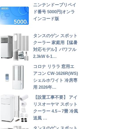
ニンテンドープリペイ
ド番号 5000円|オンラ
インコード版
タンスのゲン スポット
クーラー 家庭用【猛暑
対応モデル】パワフル
2.3kW 6-1…
コロナ リララ 窓用エ
アコン CW-1626R(WS)
シェルホワイト 冷房専
用 2026年…
【設置工事不要】 アイ
リスオーヤマ スポット
クーラー 4.5～7畳 冷風
送風 …
タンスのゲン スポット