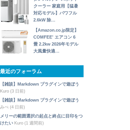
クーラー 家庭用【猛暑
対応モデル】パワフル
2.6kW 除…
【Amazon.co.jp限定】
COMFEE' エアコン 6
畳 2.2kw 2026年モデル
大風量快適…
最近のフォーラム
【雑談】Markdown プラグインで遊ぼう
Kuro (3 日前)
【雑談】Markdown プラグインで遊ぼう
みぺ (4 日前)
メリーの範囲選択の起点と終点に目印をつ
けたい
Kuro (1 週間前)