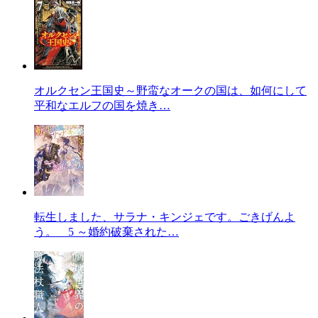
オルクセン王国史～野蛮なオークの国は、如何にして
平和なエルフの国を焼き…
転生しました、サラナ・キンジェです。ごきげんよ
う。 5 ～婚約破棄された…