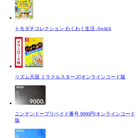
トモダチコレクション わくわく生活 -Switch
リズム天国 ミラクルスターズ|オンラインコード版
ニンテンドープリペイド番号 9000円|オンラインコード
版