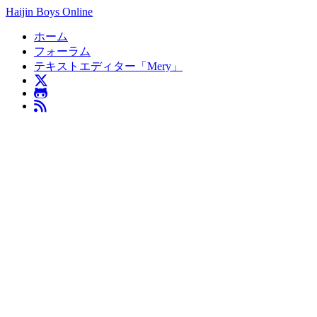
Haijin Boys Online
ホーム
フォーラム
テキストエディター「Mery」