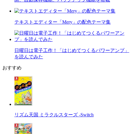
テキストエディター「Mery」の配色テーマ集
日曜日は電子工作！「はじめてつくるパワーアンプ」
を読んでみた
おすすめ
リズム天国 ミラクルスターズ -Switch