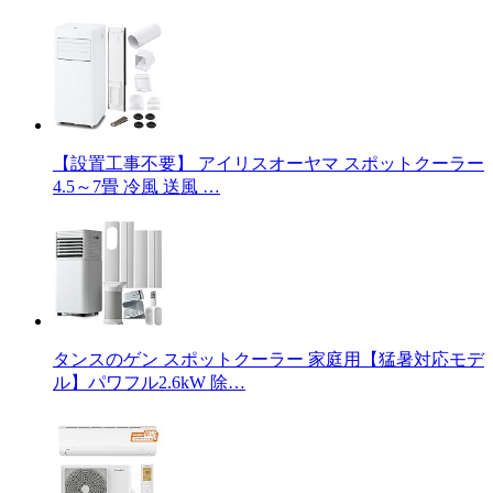
【設置工事不要】 アイリスオーヤマ スポットクーラー
4.5～7畳 冷風 送風 …
タンスのゲン スポットクーラー 家庭用【猛暑対応モデ
ル】パワフル2.6kW 除…