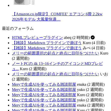
【Amazon.co.jp限定】 COMFEE' エアコン 6畳 2.2kw
2026年モデル 大風量快適…
最近のフォーラム
HTMLプレビュープラグイン
abeq (2 時間前)
【雑談】Markdown プラグインで遊ぼう
Kuro (4 日前)
【雑談】Markdown プラグインで遊ぼう
みぺ (4 日前)
メリーの範囲選択の起点と終点に目印をつけたい
Kuro
(2 週間前)
ノートPCの 4k 13~16インチのアイコンとMDプレビ
ュ...
Kuro (2 週間前)
メリーの範囲選択の起点と終点に目印をつけたい
いお
(2 週間前)
Meryで生成AIを使ってみる雑談部屋
enaka (2 週間前)
Meryで生成AIを使ってみる雑談部屋
yuko (2 週間前)
Meryで生成AIを使ってみる雑談部屋
Kuro (2 週間前)
Meryで生成AIを使ってみる雑談部屋
yuko (2 週間前)
Meryで生成AIを使ってみる雑談部屋
enaka (2 週間前)
Meryで生成AIを使ってみる雑談部屋
Kuro (2 週間前)