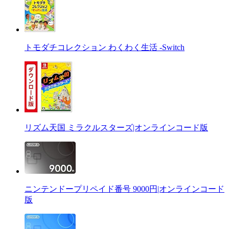
トモダチコレクション わくわく生活 -Switch
リズム天国 ミラクルスターズ|オンラインコード版
ニンテンドープリペイド番号 9000円|オンラインコード
版