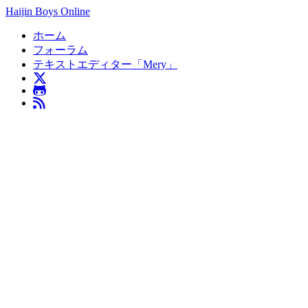
Haijin Boys Online
ホーム
フォーラム
テキストエディター「Mery」