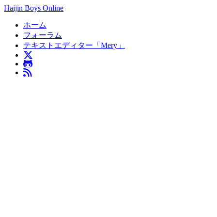
Haijin Boys Online
ホーム
フォーラム
テキストエディター「Mery」