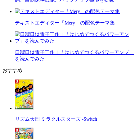
テキストエディター「Mery」の配色テーマ集
日曜日は電子工作！「はじめてつくるパワーアンプ」
を読んでみた
おすすめ
リズム天国 ミラクルスターズ -Switch