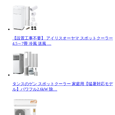
【設置工事不要】 アイリスオーヤマ スポットクーラー
4.5～7畳 冷風 送風 …
タンスのゲン スポットクーラー 家庭用【猛暑対応モデ
ル】パワフル2.6kW 除…