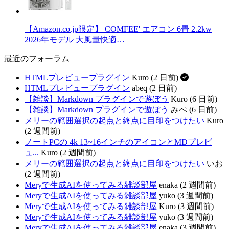
【Amazon.co.jp限定】 COMFEE' エアコン 6畳 2.2kw
2026年モデル 大風量快適…
最近のフォーラム
HTMLプレビュープラグイン
Kuro (2 日前)
HTMLプレビュープラグイン
abeq (2 日前)
【雑談】Markdown プラグインで遊ぼう
Kuro (6 日前)
【雑談】Markdown プラグインで遊ぼう
みぺ (6 日前)
メリーの範囲選択の起点と終点に目印をつけたい
Kuro
(2 週間前)
ノートPCの 4k 13~16インチのアイコンとMDプレビ
ュ...
Kuro (2 週間前)
メリーの範囲選択の起点と終点に目印をつけたい
いお
(2 週間前)
Meryで生成AIを使ってみる雑談部屋
enaka (2 週間前)
Meryで生成AIを使ってみる雑談部屋
yuko (3 週間前)
Meryで生成AIを使ってみる雑談部屋
Kuro (3 週間前)
Meryで生成AIを使ってみる雑談部屋
yuko (3 週間前)
Meryで生成AIを使ってみる雑談部屋
enaka (3 週間前)