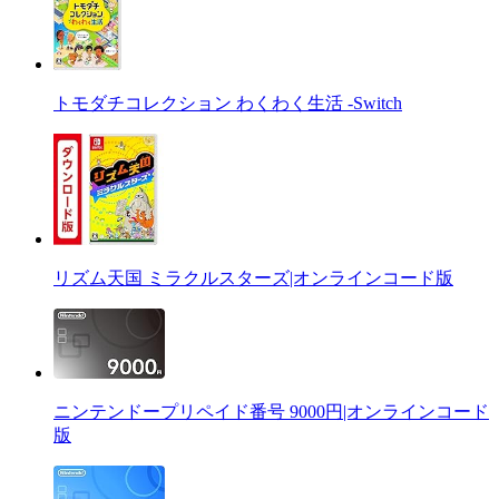
トモダチコレクション わくわく生活 -Switch
リズム天国 ミラクルスターズ|オンラインコード版
ニンテンドープリペイド番号 9000円|オンラインコード
版