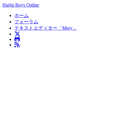
Haijin Boys Online
ホーム
フォーラム
テキストエディター「Mery」