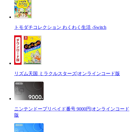
トモダチコレクション わくわく生活 -Switch
リズム天国 ミラクルスターズ|オンラインコード版
ニンテンドープリペイド番号 9000円|オンラインコード
版