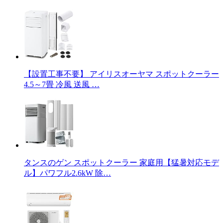
【設置工事不要】 アイリスオーヤマ スポットクーラー
4.5～7畳 冷風 送風 …
タンスのゲン スポットクーラー 家庭用【猛暑対応モデ
ル】パワフル2.6kW 除…