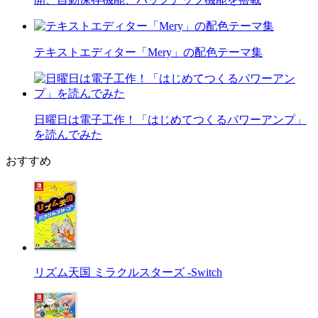
テキストエディター「Mery」の配色テーマ集
日曜日は電子工作！「はじめてつくるパワーアンプ」
を読んでみた
おすすめ
リズム天国 ミラクルスターズ -Switch