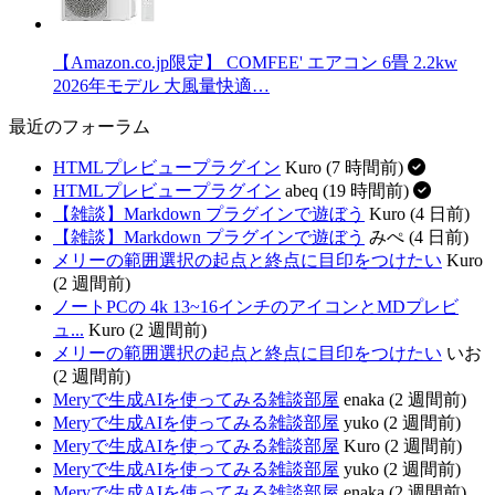
【Amazon.co.jp限定】 COMFEE' エアコン 6畳 2.2kw
2026年モデル 大風量快適…
最近のフォーラム
HTMLプレビュープラグイン
Kuro (7 時間前)
HTMLプレビュープラグイン
abeq (19 時間前)
【雑談】Markdown プラグインで遊ぼう
Kuro (4 日前)
【雑談】Markdown プラグインで遊ぼう
みぺ (4 日前)
メリーの範囲選択の起点と終点に目印をつけたい
Kuro
(2 週間前)
ノートPCの 4k 13~16インチのアイコンとMDプレビ
ュ...
Kuro (2 週間前)
メリーの範囲選択の起点と終点に目印をつけたい
いお
(2 週間前)
Meryで生成AIを使ってみる雑談部屋
enaka (2 週間前)
Meryで生成AIを使ってみる雑談部屋
yuko (2 週間前)
Meryで生成AIを使ってみる雑談部屋
Kuro (2 週間前)
Meryで生成AIを使ってみる雑談部屋
yuko (2 週間前)
Meryで生成AIを使ってみる雑談部屋
enaka (2 週間前)