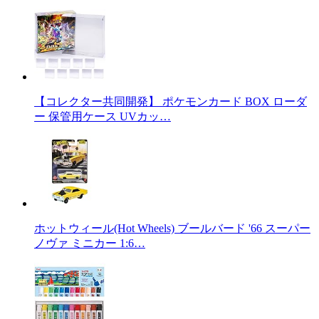
【コレクター共同開発】 ポケモンカード BOX ローダ
ー 保管用ケース UVカッ…
ホットウィール(Hot Wheels) ブールバード '66 スーパー
ノヴァ ミニカー 1:6…