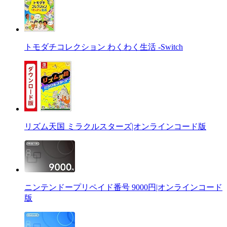
トモダチコレクション わくわく生活 -Switch
リズム天国 ミラクルスターズ|オンラインコード版
ニンテンドープリペイド番号 9000円|オンラインコード
版