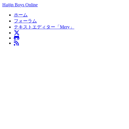
Haijin Boys Online
ホーム
フォーラム
テキストエディター「Mery」