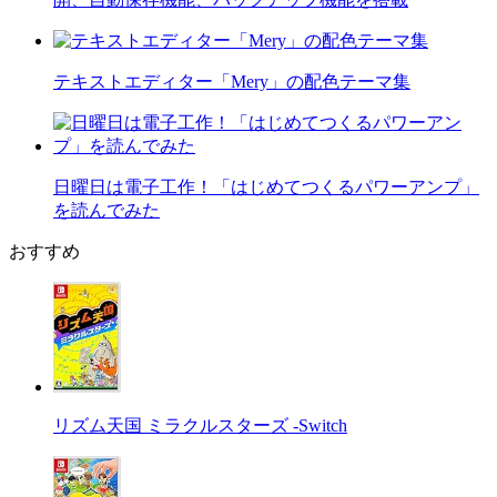
テキストエディター「Mery」の配色テーマ集
日曜日は電子工作！「はじめてつくるパワーアンプ」
を読んでみた
おすすめ
リズム天国 ミラクルスターズ -Switch