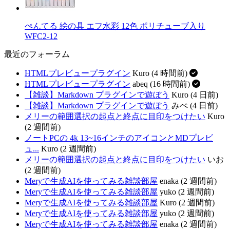
ぺんてる 絵の具 エフ水彩 12色 ポリチューブ入り
WFC2-12
最近のフォーラム
HTMLプレビュープラグイン
Kuro (4 時間前)
HTMLプレビュープラグイン
abeq (16 時間前)
【雑談】Markdown プラグインで遊ぼう
Kuro (4 日前)
【雑談】Markdown プラグインで遊ぼう
みぺ (4 日前)
メリーの範囲選択の起点と終点に目印をつけたい
Kuro
(2 週間前)
ノートPCの 4k 13~16インチのアイコンとMDプレビ
ュ...
Kuro (2 週間前)
メリーの範囲選択の起点と終点に目印をつけたい
いお
(2 週間前)
Meryで生成AIを使ってみる雑談部屋
enaka (2 週間前)
Meryで生成AIを使ってみる雑談部屋
yuko (2 週間前)
Meryで生成AIを使ってみる雑談部屋
Kuro (2 週間前)
Meryで生成AIを使ってみる雑談部屋
yuko (2 週間前)
Meryで生成AIを使ってみる雑談部屋
enaka (2 週間前)