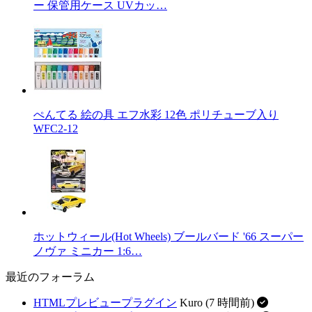
ー 保管用ケース UVカッ…
ぺんてる 絵の具 エフ水彩 12色 ポリチューブ入り
WFC2-12
ホットウィール(Hot Wheels) ブールバード '66 スーパー
ノヴァ ミニカー 1:6…
最近のフォーラム
HTMLプレビュープラグイン
Kuro (7 時間前)