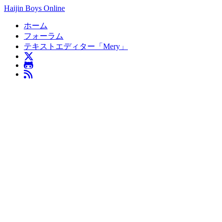
Haijin Boys Online
ホーム
フォーラム
テキストエディター「Mery」