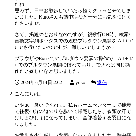
たね。
思わず、日中お散歩していたら軽くクラッと来てしま
いました。Kuroさんも熱中症など十分にお気をつけく
ださいませ。
さて、掲題のとおりなのですが、複数行ON時、検索/
置換文字列ボックスでの履歴プルダウン展開を Alt + ↑/
↓ でも行いたいのですが、難しいでしょうか？
ブラウザやExcelでのプルダウン要素の操作で、Alt + ↑/
↓ でのプルダウン展開に慣れており、できれば同じ操
作だと嬉しいなと思いました。
2024年6月14日 22:21
|
yuko |
返信
こんにちは。
いやぁ、暑いですねぇ。私もホームセンターまで徒歩
で往復40分の道のりを歩いて帰宅したら、衣類が汗で
びしょびしょになってしまい、全部着替える羽目にな
りました。
お散歩も少し厳しい季節になってきましたね。熱中症