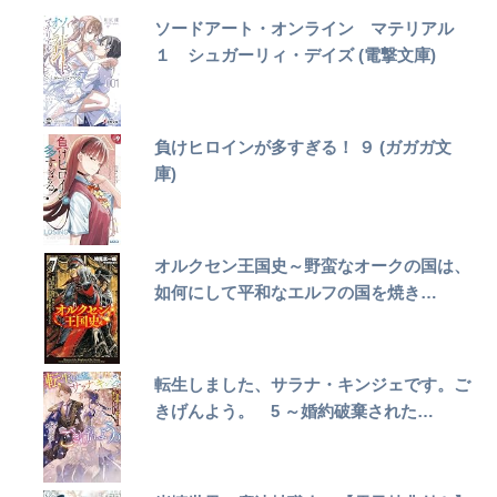
ソードアート・オンライン マテリアル
１ シュガーリィ・デイズ (電撃文庫)
負けヒロインが多すぎる！ ９ (ガガガ文
庫)
オルクセン王国史～野蛮なオークの国は、
如何にして平和なエルフの国を焼き…
転生しました、サラナ・キンジェです。ご
きげんよう。 5 ～婚約破棄された…