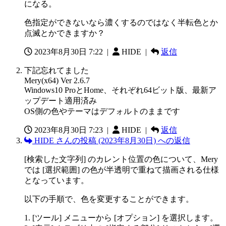
になる。
色指定ができないなら濃くするのではなく半転色とか
点滅とかできますか？
2023年8月30日 7:22
|
HIDE |
返信
下記忘れてました
Mery(x64) Ver 2.6.7
Windows10 ProとHome、それぞれ64ビット版、最新ア
ップデート適用済み
OS側の色やテーマはデフォルトのままです
2023年8月30日 7:23
|
HIDE |
返信
HIDE さんの投稿 (2023年8月30日) への返信
[検索した文字列] のカレント位置の色について、Mery
では [選択範囲] の色が半透明で重ねて描画される仕様
となっています。
以下の手順で、色を変更することができます。
1. [ツール] メニューから [オプション] を選択します。