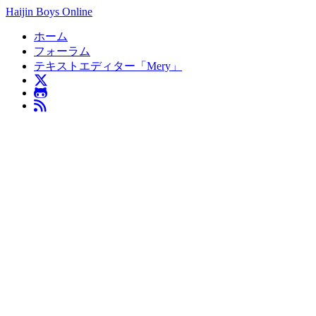
Haijin Boys Online
ホーム
フォーラム
テキストエディター「Mery」