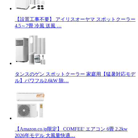
【設置工事不要】 アイリスオーヤマ スポットクーラー
4.5～7畳 冷風 送風 …
タンスのゲン スポットクーラー 家庭用【猛暑対応モデ
ル】パワフル2.6kW 除…
【Amazon.co.jp限定】 COMFEE' エアコン 6畳 2.2kw
2026年モデル 大風量快適…