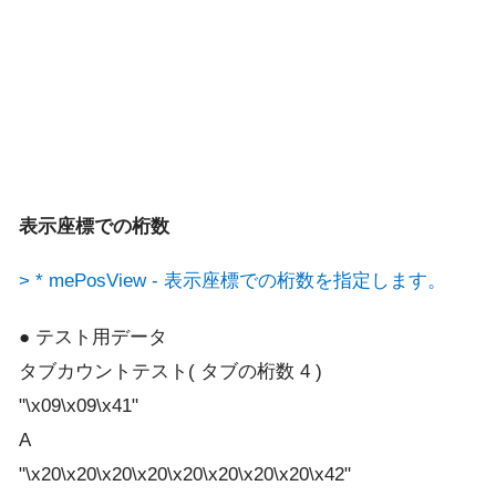
表示座標での桁数
> * mePosView - 表示座標での桁数を指定します。
● テスト用データ
タブカウントテスト( タブの桁数 4 )
"\x09\x09\x41"
A
"\x20\x20\x20\x20\x20\x20\x20\x20\x42"