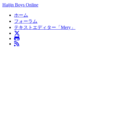
Haijin Boys Online
ホーム
フォーラム
テキストエディター「Mery」