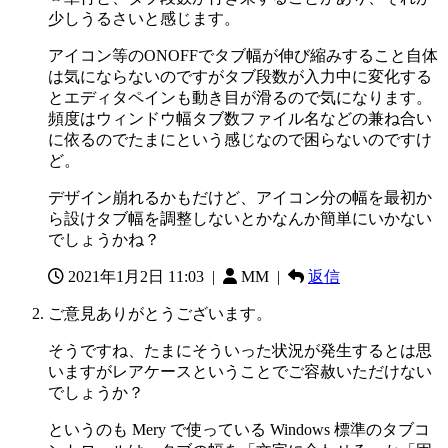
少しうるさいと感じます。
アイコン等のONOFFでタブ幅が伸び縮みすること自体
は気にならないのですがタブ段数が入力中に変化する
とエディタペインも動き目が滑るので気になります。
頻度はウィンドウ幅タブ数ファイル名などの兼ね合い
に依るのでたまにという感じなので困らないのですけ
ど。
デザイン崩れるかもだけど、アイコン分の幅を最初か
ら設けタブ幅を調整しないとかなんか簡単にいかない
でしょうかね？
2021年1月2日 11:03
|
MM |
返信
ご意見ありがとうございます。
そうですね、たまにそういった状況が発生するとは思
いますがレアケースということでご容赦いただけない
でしょうか？
というのも Mery で使っている Windows 標準のタブコ