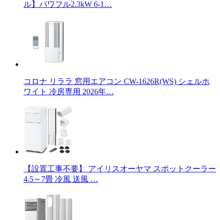
ル】パワフル2.3kW 6-1…
コロナ リララ 窓用エアコン CW-1626R(WS) シェルホ
ワイト 冷房専用 2026年…
【設置工事不要】 アイリスオーヤマ スポットクーラー
4.5～7畳 冷風 送風 …