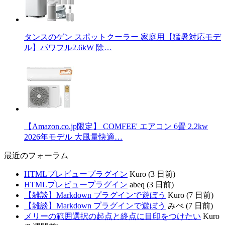
タンスのゲン スポットクーラー 家庭用【猛暑対応モデ
ル】パワフル2.6kW 除…
【Amazon.co.jp限定】 COMFEE' エアコン 6畳 2.2kw
2026年モデル 大風量快適…
最近のフォーラム
HTMLプレビュープラグイン
Kuro (3 日前)
HTMLプレビュープラグイン
abeq (3 日前)
【雑談】Markdown プラグインで遊ぼう
Kuro (7 日前)
【雑談】Markdown プラグインで遊ぼう
みぺ (7 日前)
メリーの範囲選択の起点と終点に目印をつけたい
Kuro