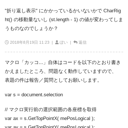
"折り返し表示" にかかっているかいないかで CharRig
ht() の移動量ないし (st.length - 1) の値が変わってしま
うものなのでしょうか？
2018年8月19日 11:23
|
ぽい |
返信
マクロ「カッコ...」自体はコードを以下のとおり書き
かえましたところ、問題なく動作していますので、
表題の件は報告／質問としてお願いします。
var s = document.selection
// マクロ実行前の選択範囲の各座標を取得
var ax = s.GetTopPointX( mePosLogical );
var ay = s.GetTopPointY( mePosLogical );