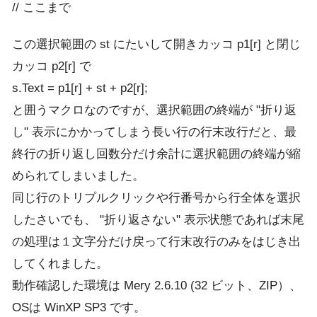
// ここまで
この選択範囲の st にたいして開きカッコ p1[r] と閉じ
カッコ p2[r] で
s.Text = p1[r] + st + p2[r];
と囲うマクロなのですが、選択範囲の終端が "折り返
し" 表示にかかってしまう長い行の行末改行だと、最
終行の折り返し回数分だけ余計に選択範囲の終端が縮
められてしまいました。
同じ行のトリプルクリックや行番号から行全体を選択
したさいでも、 "折り返さない" 表示状態であれば末尾
の処理は１文字分だけ戻って行末改行のみをはじき出
してくれました。
動作確認した環境は Mery 2.6.10 (32 ビット、ZIP）、
OSは WinXP SP3 です。