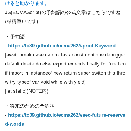
けると助かります。
JS(ECMAScript)の予約語の公式文章はこちらですね
(結構重いです)
・予約語
-
https://tc39.github.io/ecma262/#prod-Keyword
[await break case catch class const continue debugger
default delete do else export extends finally for function
if import in instanceof new return super switch this thro
w try typeof var void while with yield]
[let static](NOTE内)
・将来のための予約語
-
https://tc39.github.io/ecma262/#sec-future-reserve
d-words