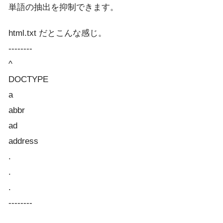
単語の抽出を抑制できます。
html.txt だとこんな感じ。
--------
^
DOCTYPE
a
abbr
ad
address
.
.
.
--------