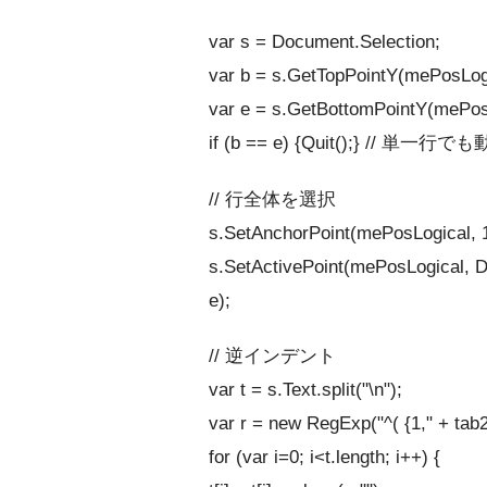
var s = Document.Selection;
var b = s.GetTopPointY(mePosLogi
var e = s.GetBottomPointY(mePos
if (b == e) {Quit();} 
// 行全体を選択
s.SetAnchorPoint(mePosLogical, 1
s.SetActivePoint(mePosLogical, D
e);
// 逆インデント
var t = s.Text.split("\n");
var r = new RegExp("^( {1," + tab2
for (var i=0; i<t.length; i++) {