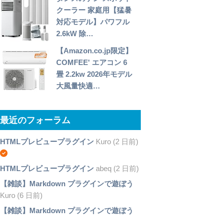
クーラー 家庭用【猛暑
対応モデル】パワフル
2.6kW 除…
【Amazon.co.jp限定】
COMFEE' エアコン 6
畳 2.2kw 2026年モデル
大風量快適…
最近のフォーラム
HTMLプレビュープラグイン
Kuro (2 日前)
HTMLプレビュープラグイン
abeq (2 日前)
【雑談】Markdown プラグインで遊ぼう
Kuro (6 日前)
【雑談】Markdown プラグインで遊ぼう