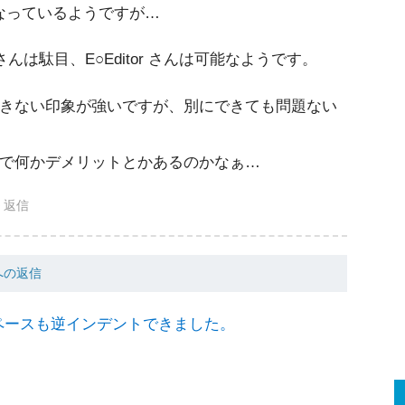
できなくなっているようですが…
クラさんは駄目、E○Editor さんは可能なようです。
きない印象が強いですが、別にできても問題ない
で何かデメリットとかあるのかなぁ…
返信
 への返信
 では全角スペースも逆インデントできました。