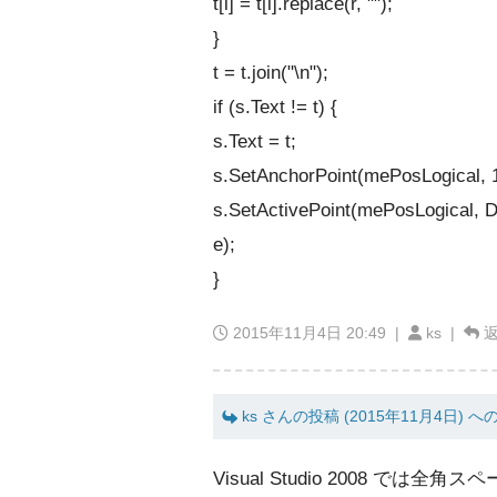
t[i] = t[i].replace(r, "");
}
t = t.join("\n");
if (s.Text != t) {
s.Text = t;
s.SetAnchorPoint(mePosLogical, 1
s.SetActivePoint(mePosLogical, D
e);
}
2015年11月4日 20:49
|
ks |
ks さんの投稿 (2015年11月4日) へ
Visual Studio 2008 で