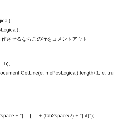
cal);
Logical);
// 単一行でも動作させるならこの行をコメントアウト
, b);
ocument.GetLine(e, mePosLogical).length+1, e, tru
space + "}| {1," + (tab2space/2) + "}|\t)");