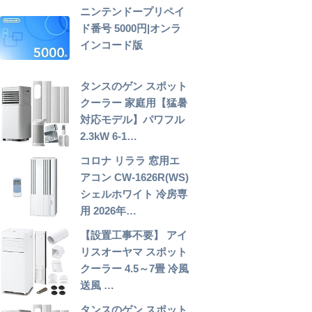
ニンテンドープリペイ
ド番号 5000円|オンラ
インコード版
タンスのゲン スポット
クーラー 家庭用【猛暑
対応モデル】パワフル
2.3kW 6-1…
コロナ リララ 窓用エ
アコン CW-1626R(WS)
シェルホワイト 冷房専
用 2026年…
【設置工事不要】 アイ
リスオーヤマ スポット
クーラー 4.5～7畳 冷風
送風 …
タンスのゲン スポット